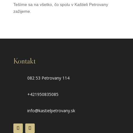
Tešíme sa na všetko, čo spolu v Kaštieli Petrovany
zažijeme.
Kontakt
082 53 Petrovany 114
+421950835085
info@kastielpetrovany.sk